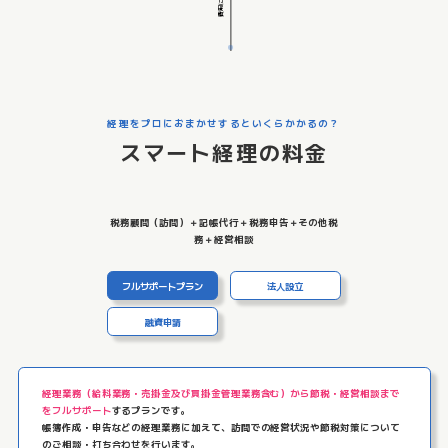
経理をプロにおまかせするといくらかかるの？
スマート経理の料金
税務顧問（訪問）＋記帳代行＋税務申告＋その他税
務＋経営相談
フルサポートプラン
法人設立
融資申請
経理業務（給料業務・売掛金及び買掛金管理業務含む）から節税・経営相談まで
をフルサポート
するプランです。
帳簿作成・申告などの経理業務に加えて、訪問での経営状況や節税対策について
のご相談・打ち合わせ
を行います。