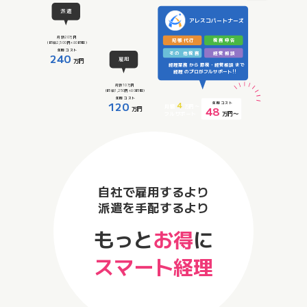
派遣
アレスコパートナーズ
月額20万円
記帳代行
税務申告
（時給2,500円×80時間）
年間
コスト
その
他税務
経営相談
240
雇用
万円
経理業務
から
節税・経営相談
まで
経理
のプロがフルサポート!!
月額10万円
（時給1,250円×80時間）
年間
コスト
120
4
年間
コスト
月額
万円〜
48
万円
万円〜
フルサポート
自社で雇用するより
派遣を手配するより
もっと
お得
に
スマート経理