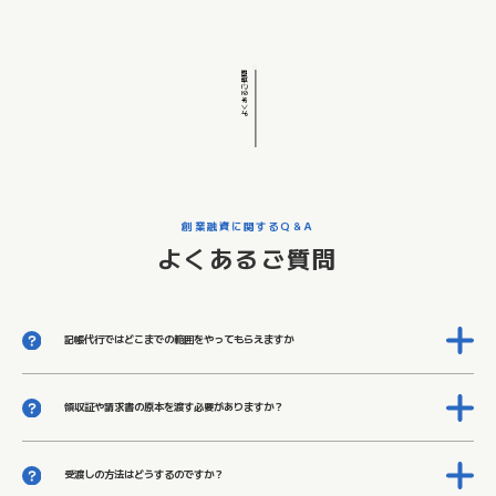
よくあるご質問
創業融資に関するQ＆A
よくあるご質問
記帳代行ではどこまでの範囲をやってもらえますか
お客さまから領収証、通帳のコピー、売上請求書、仕入請求書などの資料をいただき、経理
処理をし、試算表、損益推移表、預金出納帳、売掛残高一覧表、買掛残高一覧表を出すとこ
ろまでが記帳代行の仕事です。
決算時には節税対策を含めた決算修正を行い、税理士が税務申告の確定申告書を作成しま
領収証や請求書の原本を渡す必要がありますか？
す。
原則として領収証は原本、預金通帳はコピー、売上請求書は控え、仕入れ請求書は原本をい
また、記帳代行とその他のサービスを組み合せることで、経理はもちろん経理以外の業務の
ただきます。
一括アウトソーシングも可能です。
貴社で必要なものは、コピーして保存していただくことになりますが、ご相談に応じます。
受渡しの方法はどうするのですか？
証憑の預り、帳簿の納品共に基本的に郵送・メール等での取り扱いとなります。