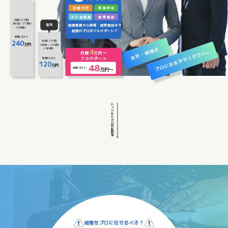
記帳代行
税務申告
その
他税務
経営相談
月額20万円
（時給2,500円×
雇用
経理業務
から
節税・経営相談
まで
80時間）
経理
のプロがフルサポート!!
年間
コスト
240
月額10万円
万円
（時給1,250円×
は
80時間）
会計・経理
4
プロにおまかせください。
月額
万円〜
フルサポート
年間
コスト
120
48
万円
万円〜
年間
コスト
経理状況セルフチェック
経理をプロに任せるべき？