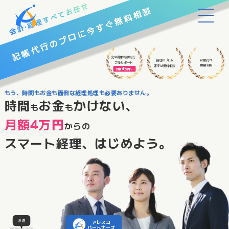
無料相談
すぐ
今
のプロに
記帳代行
完全月額報酬制
で
記帳代行
経理
のプロに
フルサポート
実績多数
まずは
無料相談
4
月額
万円〜
もう、時間もお金も面倒な経理処理も必要ありません。
時間
お金
かけない、
も
も
月額4万円
からの
スマート経理、はじめよう。
派遣
アレスコ
パートナーズ