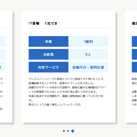
業種
C社さま
運送業
B社さま
年商
1億円
年商
社員数
5人
社員数
利用サービス
記帳代行・給料計算
利用サービス
スコパートナーズに経理についてご相談させて頂いたことで、
経理の担当社員が中々採用できないため
削減することができ、経営がスマートになりました。
理代行」をお願いしました。
でのサポートがあるので経営や、節税に関する専門的なアドバ
を直接受けられることが大きな安心感につながります。
お願いするようになって、経営に
に相談できる雰囲気で、親身に経営相談に乗っていただけま
しました。
試算表に基づき的確なアドバイス
にとって心強く頼もしいパートナーです。
できています。