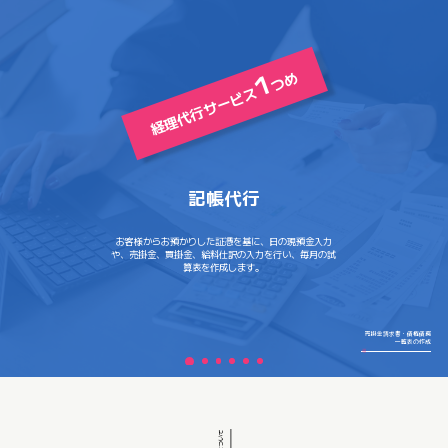
1
つめ
経理代行サービス
記帳代行
お客様からお預かりした証憑を基に、日の現預金入力
や、売掛金、買掛金、給料仕訳の入力を行い、毎月の試
算表を作成します。
売掛金請求書・債権債務
一覧表の作成
費用について