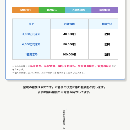
記帳代行
税務申告
その他税務
経営相談
売上
月額報酬
相談方法
3,000万円まで
40,000円
訪問
6,000万円まで
80,000円
訪問
1億円まで
100,000円
訪問
年末調整、法定調書、給与支払報告、償却資産申告、消費税申告
＊その他税務とは
など
を含みます。
＊個人事業者は法人の場合、上記の報酬に割増があることがございます。
記載の報酬は目安です。お客様の状況に応じ見積を作成します。
まずは無料相談のお電話お待ちしてます。
サービス開始までの流れ