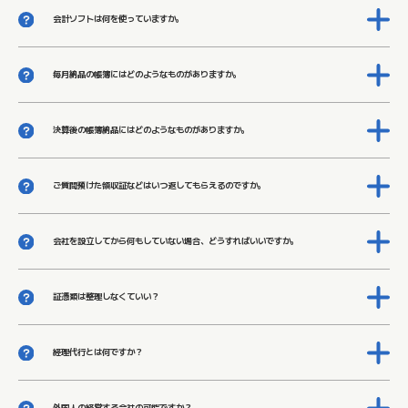
会計ソフトは何を使っていますか。
当社は「弥生会計」を使っていますが。
お客様が普段使用されているFreeやマネーフォワードも可能です。ご相談ください。
毎月納品の帳簿にはどのようなものがありますか。
毎月の納品は、試算表、損益推移表、現金出納帳、預金出納帳、売掛残高一覧表、買掛残高
一覧表、売上集計表、仕入集計表です。このほかにも帳簿の出力は可能です。お客さまのご
希望で選んでいただけますのでお気軽にご相談ください。
決算後の帳簿納品にはどのようなものがありますか。
決算後の納品は、決算書と１年間の試算表、損益推移表、総勘定元帳、売掛残高一覧表、買
掛残高一覧表、売上集計表、仕入集計表、賃金台帳などです。このほかにも帳簿の出力は可
能です。お客さまのご希望で選んでいただけます。
ご質問預けた領収証などはいつ返してもらえるのですか。
原則的には、決算処理が終了するまで当社で保管します。決算処理が終了した時点で、決算
書・総勘定元帳などの納品と一緒にご返却します。毎月ご返却を希望される場合はご相談く
ださい。
会社を設立してから何もしていない場合、どうすればいいですか。
税務署へ法人の設立届一式の提出をしていますか。提出していない場合、税務署への届出が
必要です。提携の税理士でもおこなうことができますので、まずは一度ご相談ください。
証憑類は整理しなくていい？
当事務所で行いますので、そのまま送付いただいて結構です。
経理代行とは何ですか？
経理代行とは、お客様の会社の経理ご担当者様の代わりに、経理業務を外注することを指し
ます。
具体的には、記帳業務や給与計算業務、請求書発行などを代行します。
外国人の経営する会社の可能ですか？