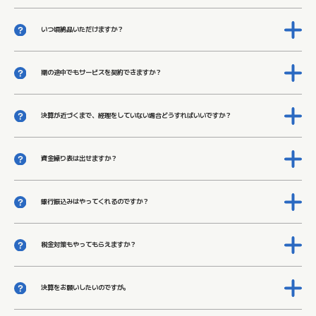
いつ頃納品いただけますか？
基本プランでは20日以内となっておりますが、最短7営業日以内の納品も可能です。
期の途中でもサービスを契約できますか？
可能です。決算書･試算表の残高が確定しているところから当社が会計処理を開始します。
全く試算表ができていない場合は、期の初めからになります。
決算が近づくまで、経理をしていない場合どうすればいいですか？
当社ではそうしたお客さまのために、１年分の経理をまとめて行い、
合わせて決算の確定申告書までを約１ヶ月間で完了させるご注文も承っています。
一度ご相談ください。
資金繰り表は出せますか？
はい、出せます。「記帳代行」の資金繰り表オプションサービスとして行っています。
銀行振込みはやってくれるのですか？
可能です。「経理代行サービス」の銀行振込代行サービスとして行っています。
税金対策もやってもらえますか？
当社では、税理士事務所と提携しており、税理士が節税対策についてアドバイスを行いま
す。
利益が出そうな場合は会計期間中にお知らせするばかりでなく、節税の対策をご提案しま
す。
決算をお願いしたいのですが。
決算では、グルーブの税理士法人が税務申告の確定申告書を作成します。