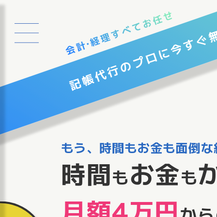
すぐ
今
のプロに
記帳代行
もう、時間もお金も面倒な
時間
お金
も
も
月額4万円
から