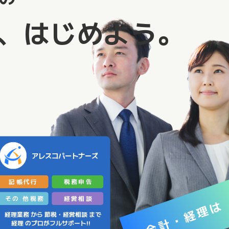
、はじめよう。
アレスコパートナーズ
記帳代行
税務申告
その
他税務
経営相談
は
会計・経理
経理業務
から
節税・経営相談
まで
経理
のプロがフルサポート!!