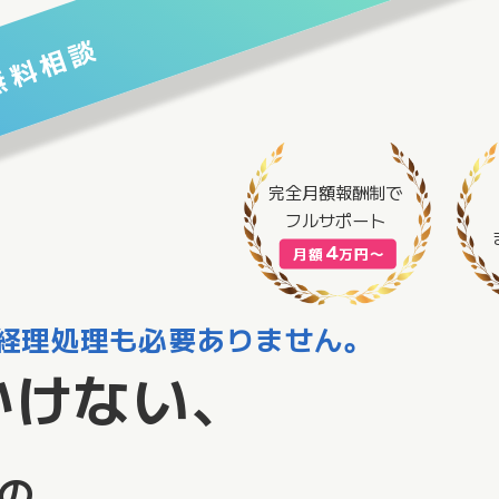
無料相談
完全月額報酬制
で
フルサポート
4
月額
万円〜
経理処理も必要ありません。
かけない、
の