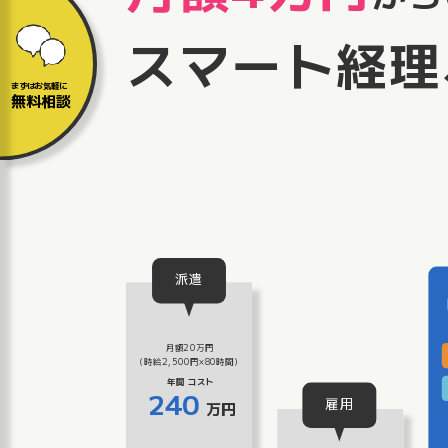
スマート経理
まずはお気軽に
無料相談
派遣
月額20万円
（時給2,500円×80時間）
年間
コスト
240
雇用
万円