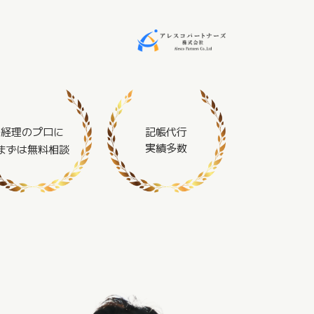
記帳代行
経理
のプロに
実績多数
まずは
無料相談